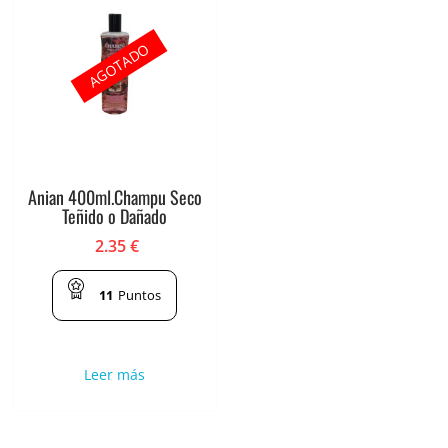
AGOTADO
Anian 400ml.Champu Seco
Teñido o Dañado
2.35
€
11
Puntos
Leer más