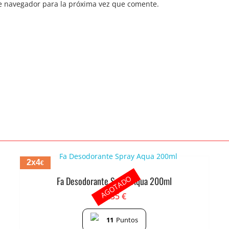
e navegador para la próxima vez que comente.
2x4
€
AGOTADO
Fa Desodorante Spray Aqua 200ml
2.35
€
11
Puntos