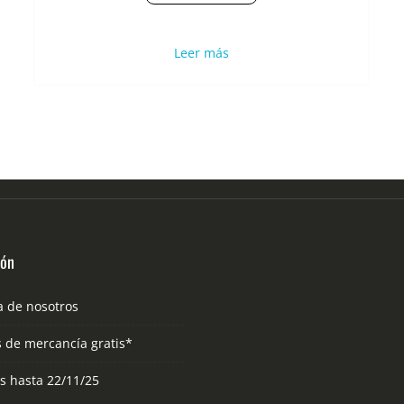
Leer más
ión
a de nosotros
s de mercancía gratis*
as hasta 22/11/25