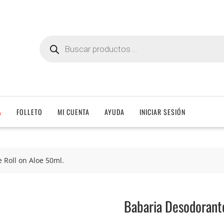
Búsqueda
de
productos
A
FOLLETO
MI CUENTA
AYUDA
INICIAR SESIÓN
 Roll on Aloe 50ml.
Babaria Desodorante