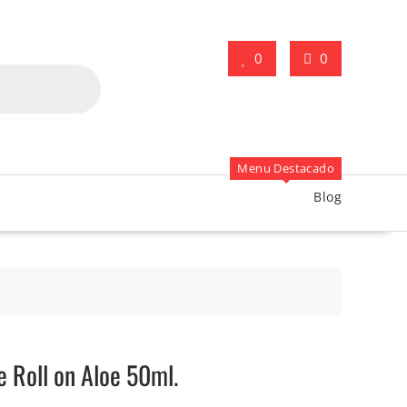
0
0
Menu Destacado
Blog
 Roll on Aloe 50ml.