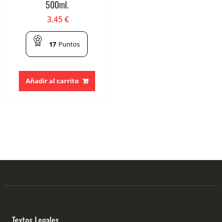
500ml.
3.45
€
17
Puntos
Añadir al carrito
Textos Legales