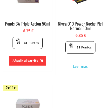
Ponds 3A Triple Accion 50ml
Nivea Q10 Power Noche Piel
Normal 50ml
6.35
€
6.35
€
31
Puntos
31
Puntos
Añadir al carrito
Leer más
2x11
€