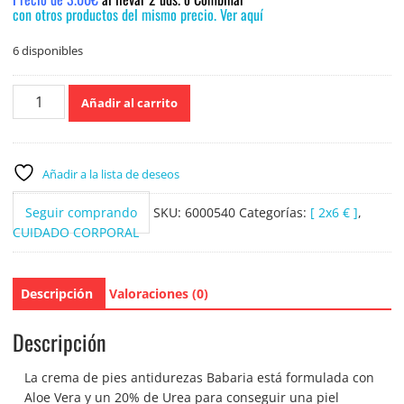
con otros productos del mismo precio. Ver aquí
6 disponibles
Babaria
Añadir al carrito
Crema
de
pies
Hidratante
Añadir a la lista de deseos
Activo
Desodorante
Seguir comprando
SKU:
6000540
Categorías:
[ 2x6 € ]
,
150ml.
CUIDADO CORPORAL
cantidad
Descripción
Valoraciones (0)
Descripción
La crema de pies antidurezas Babaria está formulada con
Aloe Vera y un 20% de Urea para conseguir una piel