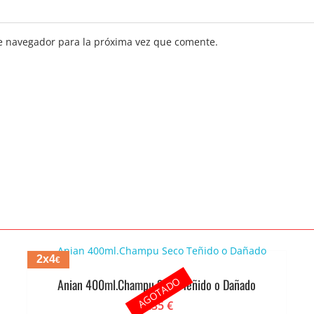
e navegador para la próxima vez que comente.
2x4
€
AGOTADO
Anian 400ml.Champu Seco Teñido o Dañado
2.35
€