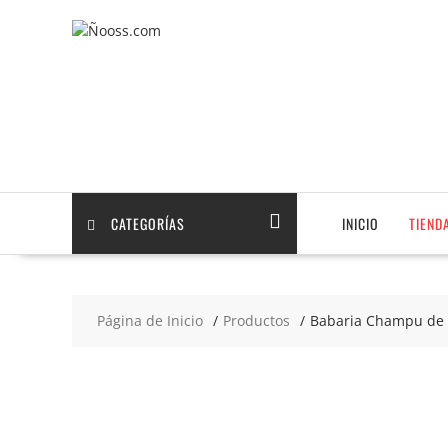
Saltar
contenido
CATEGORÍAS
INICIO
TIEND
Página de Inicio
Productos
Babaria Champu de A
2x6
€