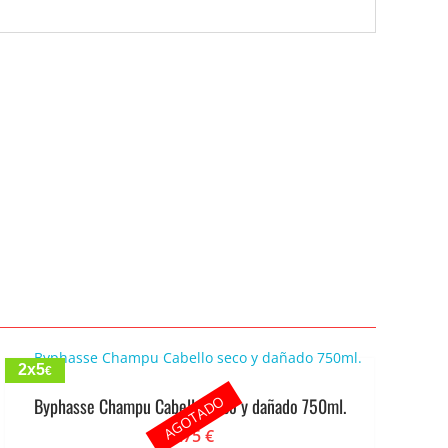
2x5
€
AGOTADO
Byphasse Champu Cabello seco y dañado 750ml.
2.75
€