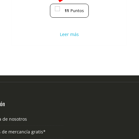
11
Puntos
Leer más
ión
a de nosotros
s de mercancía gratis*