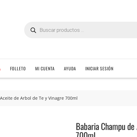
Búsqueda
de
productos
A
FOLLETO
MI CUENTA
AYUDA
INICIAR SESIÓN
ceite de Arbol de Te y Vinagre 700ml
Babaria Champu de A
700ml