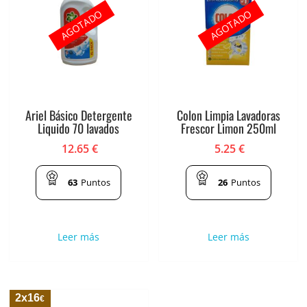
AGOTADO
AGOTADO
Ariel Básico Detergente
Colon Limpia Lavadoras
Liquido 70 lavados
Frescor Limon 250ml
12.65
€
5.25
€
63
Puntos
26
Puntos
Leer más
Leer más
2x16
€