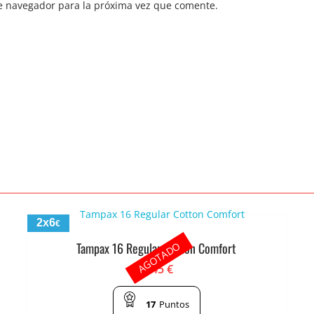
e navegador para la próxima vez que comente.
2x6
€
AGOTADO
Tampax 16 Regular Cotton Comfort
3.45
€
17
Puntos