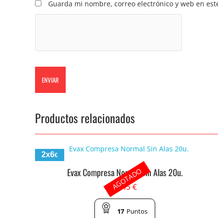
Guarda mi nombre, correo electrónico y web en est
Productos relacionados
2x6
€
AGOTADO
Evax Compresa Normal Sin Alas 20u.
3.45
€
17
Puntos