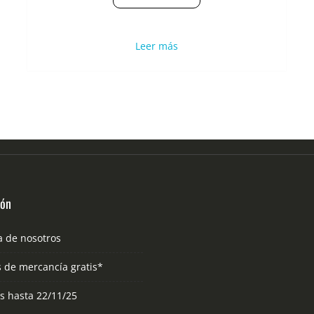
Leer más
ión
a de nosotros
s de mercancía gratis*
as hasta 22/11/25