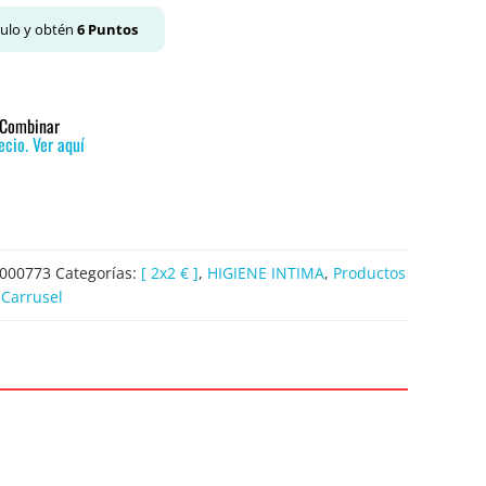
culo y obtén
6
Puntos
o Combinar
cio. Ver aquí
000773
Categorías:
[ 2x2 € ]
,
HIGIENE INTIMA
,
Productos
 Carrusel