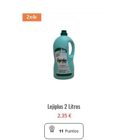
2x4
€
Lejiplus 2 Litros
2.35
€
11
Puntos