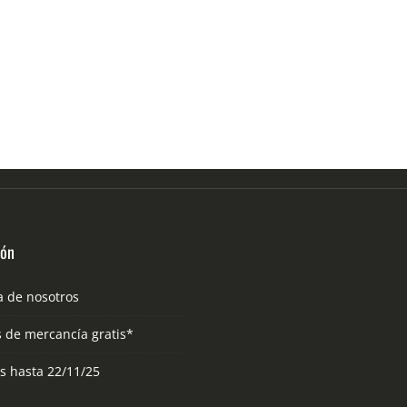
ión
a de nosotros
s de mercancía gratis*
as hasta 22/11/25