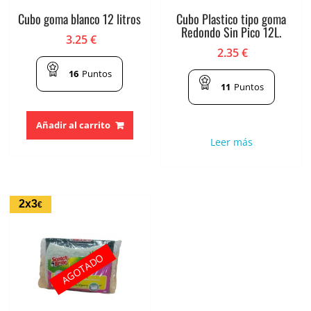
Cubo goma blanco 12 litros
Cubo Plastico tipo goma
Redondo Sin Pico 12L.
3.25
€
2.35
€
16
Puntos
11
Puntos
Añadir al carrito
Leer más
2x3
€
AGOTADO